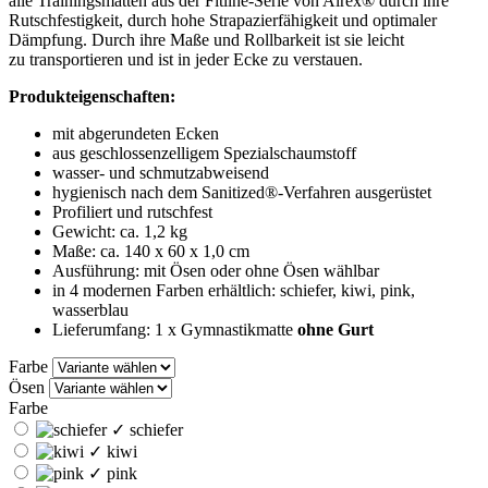
alle Trainingsmatten aus der Fitline-Serie von Airex® durch ihre
Rutschfestigkeit, durch hohe Strapazierfähigkeit und optimaler
Dämpfung. Durch ihre Maße und Rollbarkeit ist sie leicht
zu transportieren und ist in jeder Ecke zu verstauen.
Produkteigenschaften:
mit abgerundeten Ecken
aus geschlossenzelligem Spezialschaumstoff
wasser- und schmutzabweisend
hygienisch nach dem Sanitized®-Verfahren ausgerüstet
Profiliert und rutschfest
Gewicht: ca. 1,2 kg
Maße: ca. 140 x 60 x 1,0 cm
Ausführung: mit Ösen oder ohne Ösen wählbar
in 4 modernen Farben erhältlich: schiefer, kiwi, pink,
wasserblau
Lieferumfang: 1 x Gymnastikmatte
ohne Gurt
Farbe
Ösen
Farbe
✓
schiefer
✓
kiwi
✓
pink