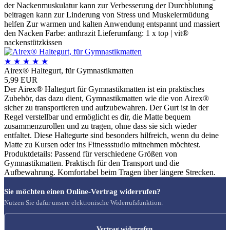
der Nackenmuskulatur kann zur Verbesserung der Durchblutung
beitragen kann zur Linderung von Stress und Muskelermüdung
helfen Zur warmen und kalten Anwendung entspannt und massiert
den Nacken Farbe: anthrazit Lieferumfang: 1 x top | vit®
nackenstützkissen
★
★
★
★
★
Airex® Haltegurt, für Gymnastikmatten
5,99 EUR
Der Airex® Haltegurt für Gymnastikmatten ist ein praktisches
Zubehör, das dazu dient, Gymnastikmatten wie die von Airex®
sicher zu transportieren und aufzubewahren. Der Gurt ist in der
Regel verstellbar und ermöglicht es dir, die Matte bequem
zusammenzurollen und zu tragen, ohne dass sie sich wieder
entfaltet. Diese Haltegurte sind besonders hilfreich, wenn du deine
Matte zu Kursen oder ins Fitnessstudio mitnehmen möchtest.
Produktdetails: Passend für verschiedene Größen von
Gymnastikmatten. Praktisch für den Transport und die
Aufbewahrung. Komfortabel beim Tragen über längere Strecken.
Sie möchten einen Online-Vertrag widerrufen?
Nutzen Sie dafür unsere elektronische Widerrufsfunktion.
Vertrag widerrufen