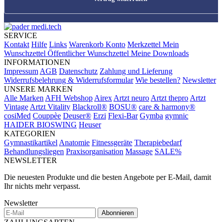
SERVICE
Kontakt
Hilfe
Links
Warenkorb
Konto
Merkzettel
Mein
Wunschzettel
Öffentlicher Wunschzettel
Meine Downloads
INFORMATIONEN
Impressum
AGB
Datenschutz
Zahlung und Lieferung
Widerrufsbelehrung & Widerrufsformular
Wie bestellen?
Newsletter
UNSERE MARKEN
Alle Marken
AFH Webshop
Airex
Artzt neuro
Artzt thepro
Artzt
Vintage
Artzt Vitality
Blackroll®
BOSU®
care & harmony®
cosiMed
Couppèe
Deuser®
Erzi
Flexi-Bar
Gymba
gymnic
HAIDER BIOSWING
Heuser
KATEGORIEN
Gymnastikartikel
Anatomie
Fitnessgeräte
Therapiebedarf
Behandlungsliegen
Praxisorganisation
Massage
SALE%
NEWSLETTER
Die neuesten Produkte und die besten Angebote per E-Mail, damit
Ihr nichts mehr verpasst.
Newsletter
Abonnieren