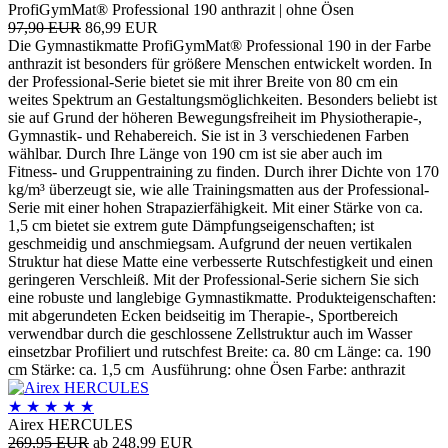
ProfiGymMat® Professional 190 anthrazit | ohne Ösen
97,90 EUR
86,99 EUR
Die Gymnastikmatte ProfiGymMat® Professional 190 in der Farbe
anthrazit ist besonders für größere Menschen entwickelt worden. In
der Professional-Serie bietet sie mit ihrer Breite von 80 cm ein
weites Spektrum an Gestaltungsmöglichkeiten. Besonders beliebt ist
sie auf Grund der höheren Bewegungsfreiheit im Physiotherapie-,
Gymnastik- und Rehabereich. Sie ist in 3 verschiedenen Farben
wählbar. Durch Ihre Länge von 190 cm ist sie aber auch im
Fitness- und Gruppentraining zu finden. Durch ihrer Dichte von 170
kg/m³ überzeugt sie, wie alle Trainingsmatten aus der Professional-
Serie mit einer hohen Strapazierfähigkeit. Mit einer Stärke von ca.
1,5 cm bietet sie extrem gute Dämpfungseigenschaften; ist
geschmeidig und anschmiegsam. Aufgrund der neuen vertikalen
Struktur hat diese Matte eine verbesserte Rutschfestigkeit und einen
geringeren Verschleiß. Mit der Professional-Serie sichern Sie sich
eine robuste und langlebige Gymnastikmatte. Produkteigenschaften:
mit abgerundeten Ecken beidseitig im Therapie-, Sportbereich
verwendbar durch die geschlossene Zellstruktur auch im Wasser
einsetzbar Profiliert und rutschfest Breite: ca. 80 cm Länge: ca. 190
cm Stärke: ca. 1,5 cm Ausführung: ohne Ösen Farbe: anthrazit
★
★
★
★
★
Airex HERCULES
269,95 EUR
ab 248,99 EUR