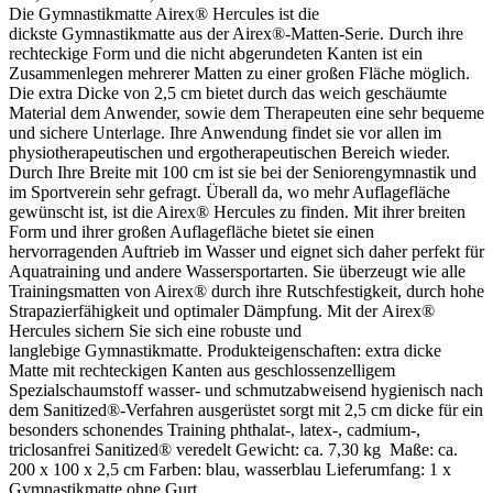
Die Gymnastikmatte Airex® Hercules ist die
dickste Gymnastikmatte aus der Airex®-Matten-Serie. Durch ihre
rechteckige Form und die nicht abgerundeten Kanten ist ein
Zusammenlegen mehrerer Matten zu einer großen Fläche möglich.
Die extra Dicke von 2,5 cm bietet durch das weich geschäumte
Material dem Anwender, sowie dem Therapeuten eine sehr bequeme
und sichere Unterlage. Ihre Anwendung findet sie vor allen im
physiotherapeutischen und ergotherapeutischen Bereich wieder.
Durch Ihre Breite mit 100 cm ist sie bei der Seniorengymnastik und
im Sportverein sehr gefragt. Überall da, wo mehr Auflagefläche
gewünscht ist, ist die Airex® Hercules zu finden. Mit ihrer breiten
Form und ihrer großen Auflagefläche bietet sie einen
hervorragenden Auftrieb im Wasser und eignet sich daher perfekt für
Aquatraining und andere Wassersportarten. Sie überzeugt wie alle
Trainingsmatten von Airex® durch ihre Rutschfestigkeit, durch hohe
Strapazierfähigkeit und optimaler Dämpfung. Mit der Airex®
Hercules sichern Sie sich eine robuste und
langlebige Gymnastikmatte. Produkteigenschaften: extra dicke
Matte mit rechteckigen Kanten aus geschlossenzelligem
Spezialschaumstoff wasser- und schmutzabweisend hygienisch nach
dem Sanitized®-Verfahren ausgerüstet sorgt mit 2,5 cm dicke für ein
besonders schonendes Training phthalat-, latex-, cadmium-,
triclosanfrei Sanitized® veredelt Gewicht: ca. 7,30 kg Maße: ca.
200 x 100 x 2,5 cm Farben: blau, wasserblau Lieferumfang: 1 x
Gymnastikmatte ohne Gurt