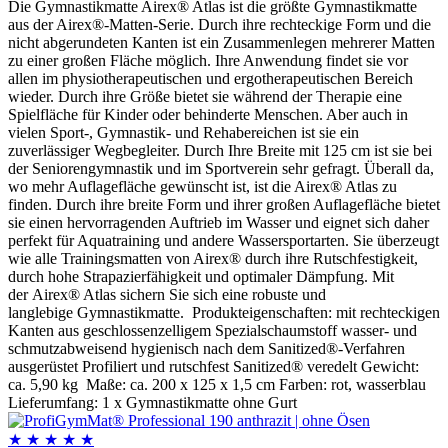
Die Gymnastikmatte Airex® Atlas ist die größte Gymnastikmatte
aus der Airex®-Matten-Serie. Durch ihre rechteckige Form und die
nicht abgerundeten Kanten ist ein Zusammenlegen mehrerer Matten
zu einer großen Fläche möglich. Ihre Anwendung findet sie vor
allen im physiotherapeutischen und ergotherapeutischen Bereich
wieder. Durch ihre Größe bietet sie während der Therapie eine
Spielfläche für Kinder oder behinderte Menschen. Aber auch in
vielen Sport-, Gymnastik- und Rehabereichen ist sie ein
zuverlässiger Wegbegleiter. Durch Ihre Breite mit 125 cm ist sie bei
der Seniorengymnastik und im Sportverein sehr gefragt. Überall da,
wo mehr Auflagefläche gewünscht ist, ist die Airex® Atlas zu
finden. Durch ihre breite Form und ihrer großen Auflagefläche bietet
sie einen hervorragenden Auftrieb im Wasser und eignet sich daher
perfekt für Aquatraining und andere Wassersportarten. Sie überzeugt
wie alle Trainingsmatten von Airex® durch ihre Rutschfestigkeit,
durch hohe Strapazierfähigkeit und optimaler Dämpfung. Mit
der Airex® Atlas sichern Sie sich eine robuste und
langlebige Gymnastikmatte. Produkteigenschaften: mit rechteckigen
Kanten aus geschlossenzelligem Spezialschaumstoff wasser- und
schmutzabweisend hygienisch nach dem Sanitized®-Verfahren
ausgerüstet Profiliert und rutschfest Sanitized® veredelt Gewicht:
ca. 5,90 kg Maße: ca. 200 x 125 x 1,5 cm Farben: rot, wasserblau
Lieferumfang: 1 x Gymnastikmatte ohne Gurt
★
★
★
★
★