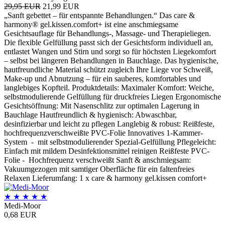
29,95 EUR
21,99 EUR
„Sanft gebettet – für entspannte Behandlungen.“ Das care &
harmony® gel.kissen.comfort+ ist eine anschmiegsame
Gesichtsauflage für Behandlungs-, Massage- und Therapieliegen.
Die flexible Gelfüllung passt sich der Gesichtsform individuell an,
entlastet Wangen und Stirn und sorgt so für höchsten Liegekomfort
– selbst bei längeren Behandlungen in Bauchlage. Das hygienische,
hautfreundliche Material schützt zugleich Ihre Liege vor Schweiß,
Make-up und Abnutzung – für ein sauberes, komfortables und
langlebiges Kopfteil. Produktdetails: Maximaler Komfort: Weiche,
selbstmodulierende Gelfüllung für druckfreies Liegen Ergonomische
Gesichtsöffnung: Mit Nasenschlitz zur optimalen Lagerung in
Bauchlage Hautfreundlich & hygienisch: Abwaschbar,
desinfizierbar und leicht zu pflegen Langlebig & robust: Reißfeste,
hochfrequenzverschweißte PVC-Folie Innovatives 1-Kammer-
System - mit selbstmodulierender Spezial-Gelfüllung Pflegeleicht:
Einfach mit mildem Desinfektionsmittel reinigen Reißfeste PVC-
Folie - Hochfrequenz verschweißt Sanft & anschmiegsam:
Vakuumgezogen mit samtiger Oberfläche für ein faltenfreies
Relaxen Lieferumfang: 1 x care & harmony gel.kissen comfort+
★
★
★
★
★
Medi-Moor
0,68 EUR