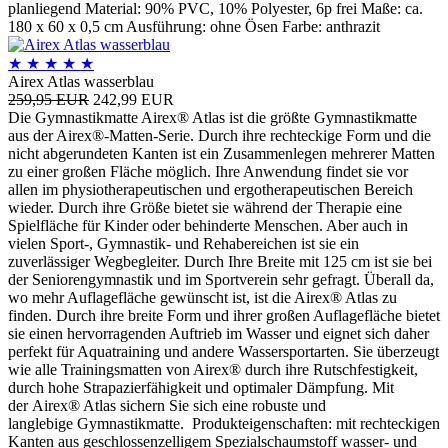
planliegend Material: 90% PVC, 10% Polyester, 6p frei Maße: ca.
180 x 60 x 0,5 cm Ausführung: ohne Ösen Farbe: anthrazit
★
★
★
★
★
Airex Atlas wasserblau
259,95 EUR
242,99 EUR
Die Gymnastikmatte Airex® Atlas ist die größte Gymnastikmatte
aus der Airex®-Matten-Serie. Durch ihre rechteckige Form und die
nicht abgerundeten Kanten ist ein Zusammenlegen mehrerer Matten
zu einer großen Fläche möglich. Ihre Anwendung findet sie vor
allen im physiotherapeutischen und ergotherapeutischen Bereich
wieder. Durch ihre Größe bietet sie während der Therapie eine
Spielfläche für Kinder oder behinderte Menschen. Aber auch in
vielen Sport-, Gymnastik- und Rehabereichen ist sie ein
zuverlässiger Wegbegleiter. Durch Ihre Breite mit 125 cm ist sie bei
der Seniorengymnastik und im Sportverein sehr gefragt. Überall da,
wo mehr Auflagefläche gewünscht ist, ist die Airex® Atlas zu
finden. Durch ihre breite Form und ihrer großen Auflagefläche bietet
sie einen hervorragenden Auftrieb im Wasser und eignet sich daher
perfekt für Aquatraining und andere Wassersportarten. Sie überzeugt
wie alle Trainingsmatten von Airex® durch ihre Rutschfestigkeit,
durch hohe Strapazierfähigkeit und optimaler Dämpfung. Mit
der Airex® Atlas sichern Sie sich eine robuste und
langlebige Gymnastikmatte. Produkteigenschaften: mit rechteckigen
Kanten aus geschlossenzelligem Spezialschaumstoff wasser- und