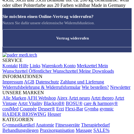
oder silber Polsterfarbe aus 20 Farben wählbar Made in Germany
Sie möchten einen Online-Vertrag widerrufen?
Nutzen Sie dafür unsere elektronische Widerrufsfunktion.
Vertrag widerrufen
SERVICE
Kontakt
Hilfe
Links
Warenkorb
Konto
Merkzettel
Mein
Wunschzettel
Öffentlicher Wunschzettel
Meine Downloads
INFORMATIONEN
Impressum
AGB
Datenschutz
Zahlung und Lieferung
Widerrufsbelehrung & Widerrufsformular
Wie bestellen?
Newsletter
UNSERE MARKEN
Alle Marken
AFH Webshop
Airex
Artzt neuro
Artzt thepro
Artzt
Vintage
Artzt Vitality
Blackroll®
BOSU®
care & harmony®
cosiMed
Couppèe
Deuser®
Erzi
Flexi-Bar
Gymba
gymnic
HAIDER BIOSWING
Heuser
KATEGORIEN
Gymnastikartikel
Anatomie
Fitnessgeräte
Therapiebedarf
Behandlungsliegen
Praxisorganisation
Massage
SALE%