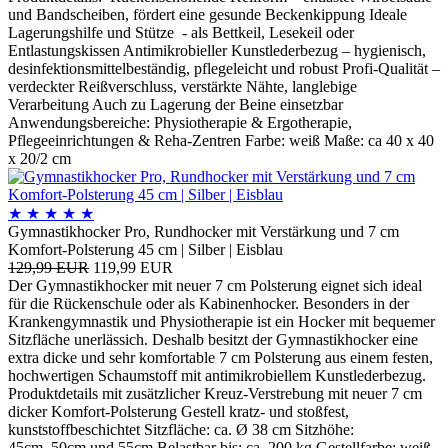
und Bandscheiben, fördert eine gesunde Beckenkippung Ideale
Lagerungshilfe und Stütze - als Bettkeil, Lesekeil oder
Entlastungskissen Antimikrobieller Kunstlederbezug – hygienisch,
desinfektionsmittelbeständig, pflegeleicht und robust Profi-Qualität –
verdeckter Reißverschluss, verstärkte Nähte, langlebige
Verarbeitung Auch zu Lagerung der Beine einsetzbar
Anwendungsbereiche: Physiotherapie & Ergotherapie,
Pflegeeinrichtungen & Reha-Zentren Farbe: weiß Maße: ca 40 x 40
x 20/2 cm
★
★
★
★
★
Gymnastikhocker Pro, Rundhocker mit Verstärkung und 7 cm
Komfort-Polsterung 45 cm | Silber | Eisblau
129,99 EUR
119,99 EUR
Der Gymnastikhocker mit neuer 7 cm Polsterung eignet sich ideal
für die Rückenschule oder als Kabinenhocker. Besonders in der
Krankengymnastik und Physiotherapie ist ein Hocker mit bequemer
Sitzfläche unerlässich. Deshalb besitzt der Gymnastikhocker eine
extra dicke und sehr komfortable 7 cm Polsterung aus einem festen,
hochwertigen Schaumstoff mit antimikrobiellem Kunstlederbezug.
Produktdetails mit zusätzlicher Kreuz-Verstrebung mit neuer 7 cm
dicker Komfort-Polsterung Gestell kratz- und stoßfest,
kunststoffbeschichtet Sitzfläche: ca. Ø 38 cm Sitzhöhe:
45cm, 50cm und 55cm Belastbar bis: ca. 200 kg Gestellfarbe: weiß