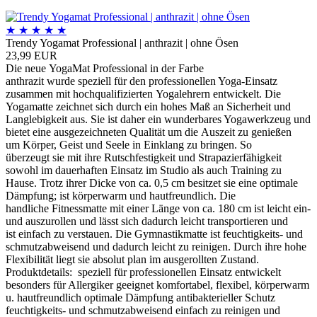
★
★
★
★
★
Trendy Yogamat Professional | anthrazit | ohne Ösen
23,99 EUR
Die neue YogaMat Professional in der Farbe
anthrazit wurde speziell für den professionellen Yoga-Einsatz
zusammen mit hochqualifizierten Yogalehrern entwickelt. Die
Yogamatte zeichnet sich durch ein hohes Maß an Sicherheit und
Langlebigkeit aus. Sie ist daher ein wunderbares Yogawerkzeug und
bietet eine ausgezeichneten Qualität um die Auszeit zu genießen
um Körper, Geist und Seele in Einklang zu bringen. So
überzeugt sie mit ihre Rutschfestigkeit und Strapazierfähigkeit
sowohl im dauerhaften Einsatz im Studio als auch Training zu
Hause. Trotz ihrer Dicke von ca. 0,5 cm besitzet sie eine optimale
Dämpfung; ist körperwarm und hautfreundlich. Die
handliche Fitnessmatte mit einer Länge von ca. 180 cm ist leicht ein-
und auszurollen und lässt sich dadurch leicht transportieren und
ist einfach zu verstauen. Die Gymnastikmatte ist feuchtigkeits- und
schmutzabweisend und dadurch leicht zu reinigen. Durch ihre hohe
Flexibilität liegt sie absolut plan im ausgerollten Zustand.
Produktdetails: speziell für professionellen Einsatz entwickelt
besonders für Allergiker geeignet komfortabel, flexibel, körperwarm
u. hautfreundlich optimale Dämpfung antibakterieller Schutz
feuchtigkeits- und schmutzabweisend einfach zu reinigen und