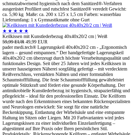
schmutzabweisend hygienisch nach dem Sanitized®-Verfahren
ausgerüstet Profiliert und rutschfest Sanitized® veredelt Gewicht:
ca. 5,90 kg Maße: ca. 200 x 125 x 1,5 cm Farben: wasserblau
Lieferumfang: 1 x Gymnastikmatte ohne Gurt
★
★
★
★
★
Keilkissen mit Kunstlederbezug 40x40x20/2 cm | Weiß
59,99 EUR
49,99 EUR
pader medi.tech® Lagerungskeil 40x40x20/2 cm - „Ergonomisch
lagern – gesund entspannen.“ Der handgefertigte Lagerungskeil
40x40x20/2 cm überzeugt durch höchste Verarbeitungsqualität und
funktionales Design. Seit über 25 Jahren wird jedes Keilkissen in
unserer hauseigenen Näherei sorgfältig gefertigt – mit verdecktem
Reißverschluss, verstärkten Nähten und einer formstabilen
Schaumstofffüllung. Die feste Schaumstofffüllung gewährleistet
optimale Stützkraft und fördert eine gesunde Körperhaltung. Der
antimikrobielle Kunstlederbezug ist hygienisch, strapazierfähig und
pflegeleicht – ideal für den professionellen Einsatz. Die Keilform
wurde nach den Erkenntnissen eines bekannten Rückenspezialisten
und Neurologen entwickelt: Sie sorgt für eine natürliche
Beckenkippung, Entlastung der Wirbelsäule und eine entspannte
Haltung im Sitzen oder Liegen. Mit 20 Farbvarianten wird jedes
Lagerungskissen zu einer individuellen Einzelanfertigung –
abgestimmt auf Ihre Praxis oder Ihren persönlichen Stil.
Produktdetails: Rückenschonende Keilform – entlastet Wirbelsäule