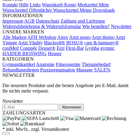
Kontakt
Hilfe
Links
Warenkorb
Konto
Merkzettel
Mein
Wunschzettel
Öffentlicher Wunschzettel
Meine Downloads
INFORMATIONEN
Impressum
AGB
Datenschutz
Zahlung und Lieferung
Widerrufsbelehrung & Widerrufsformular
Wie bestellen?
Newsletter
UNSERE MARKEN
Alle Marken
AFH Webshop
Airex
Artzt neuro
Artzt thepro
Artzt
Vintage
Artzt Vitality
Blackroll®
BOSU®
care & harmony®
cosiMed
Couppèe
Deuser®
Erzi
Flexi-Bar
Gymba
gymnic
HAIDER BIOSWING
Heuser
KATEGORIEN
Gymnastikartikel
Anatomie
Fitnessgeräte
Therapiebedarf
Behandlungsliegen
Praxisorganisation
Massage
SALE%
NEWSLETTER
Die neuesten Produkte und die besten Angebote per E-Mail, damit
Ihr nichts mehr verpasst.
Newsletter
Abonnieren
ZAHLUNGSARTEN
* inkl. MwSt., zzgl. Versandkosten