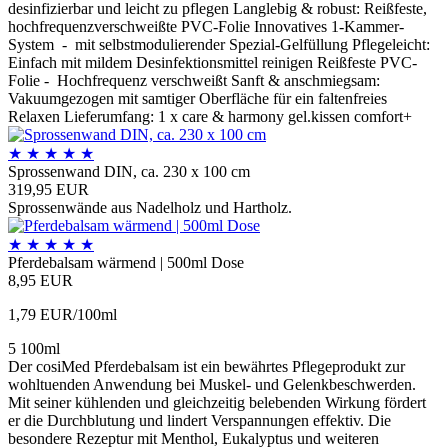
desinfizierbar und leicht zu pflegen Langlebig & robust: Reißfeste,
hochfrequenzverschweißte PVC-Folie Innovatives 1-Kammer-
System - mit selbstmodulierender Spezial-Gelfüllung Pflegeleicht:
Einfach mit mildem Desinfektionsmittel reinigen Reißfeste PVC-
Folie - Hochfrequenz verschweißt Sanft & anschmiegsam:
Vakuumgezogen mit samtiger Oberfläche für ein faltenfreies
Relaxen Lieferumfang: 1 x care & harmony gel.kissen comfort+
★
★
★
★
★
Sprossenwand DIN, ca. 230 x 100 cm
319,95 EUR
Sprossenwände aus Nadelholz und Hartholz.
★
★
★
★
★
Pferdebalsam wärmend | 500ml Dose
8,95 EUR
1,79 EUR/100ml
5 100ml
Der cosiMed Pferdebalsam ist ein bewährtes Pflegeprodukt zur
wohltuenden Anwendung bei Muskel- und Gelenkbeschwerden.
Mit seiner kühlenden und gleichzeitig belebenden Wirkung fördert
er die Durchblutung und lindert Verspannungen effektiv. Die
besondere Rezeptur mit Menthol, Eukalyptus und weiteren