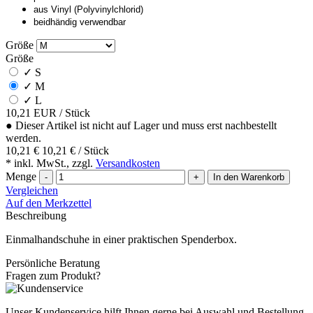
aus Vinyl (Polyvinylchlorid)
beidhändig verwendbar
Größe
Größe
✓
S
✓
M
✓
L
10,21
EUR
/ Stück
●
Dieser Artikel ist nicht auf Lager und muss erst nachbestellt
werden.
10,21 €
10,21 € / Stück
* inkl. MwSt., zzgl.
Versandkosten
Menge
-
+
In den Warenkorb
Vergleichen
Auf den Merkzettel
Beschreibung
Einmalhandschuhe in einer praktischen Spenderbox.
Persönliche Beratung
Fragen zum Produkt?
Unser Kundenservice hilft Ihnen gerne bei Auswahl und Bestellung.