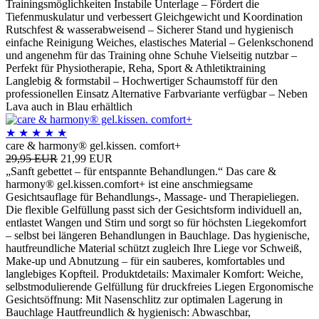
Trainingsmöglichkeiten Instabile Unterlage – Fördert die
Tiefenmuskulatur und verbessert Gleichgewicht und Koordination
Rutschfest & wasserabweisend – Sicherer Stand und hygienisch
einfache Reinigung Weiches, elastisches Material – Gelenkschonend
und angenehm für das Training ohne Schuhe Vielseitig nutzbar –
Perfekt für Physiotherapie, Reha, Sport & Athletiktraining
Langlebig & formstabil – Hochwertiger Schaumstoff für den
professionellen Einsatz Alternative Farbvariante verfügbar – Neben
Lava auch in Blau erhältlich
★
★
★
★
★
care & harmony® gel.kissen. comfort+
29,95 EUR
21,99 EUR
„Sanft gebettet – für entspannte Behandlungen.“ Das care &
harmony® gel.kissen.comfort+ ist eine anschmiegsame
Gesichtsauflage für Behandlungs-, Massage- und Therapieliegen.
Die flexible Gelfüllung passt sich der Gesichtsform individuell an,
entlastet Wangen und Stirn und sorgt so für höchsten Liegekomfort
– selbst bei längeren Behandlungen in Bauchlage. Das hygienische,
hautfreundliche Material schützt zugleich Ihre Liege vor Schweiß,
Make-up und Abnutzung – für ein sauberes, komfortables und
langlebiges Kopfteil. Produktdetails: Maximaler Komfort: Weiche,
selbstmodulierende Gelfüllung für druckfreies Liegen Ergonomische
Gesichtsöffnung: Mit Nasenschlitz zur optimalen Lagerung in
Bauchlage Hautfreundlich & hygienisch: Abwaschbar,